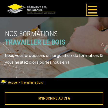
NOS FORMATIONS
TRAVAILLER LE BOIS
Nous vous proposons un large choix de formation. Si
vous hésitez alors parlez nous en !
Accueil
-
Travailler le bois
M’INSCRIRE AU CFA