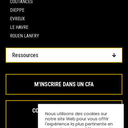
COUTANCES
DIEPPE
EVREUX
LE HAVRE
ROUEN LANFRY
Ressources
M'INSCRIRE DANS UN CFA
COMPLETER / SUIVRE MON
Nous utilisons des cookies sur
INSCRIPTION
notre site Web pour vous offrir
l'expérience la plus pertinente en