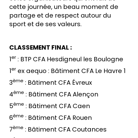
cette journée, un beau moment de
partage et de respect autour du
sport et de ses valeurs.
CLASSEMENT FINAL :
er
1
: BTP CFA Hesdigneul les Boulogne
er
1
ex aequo : Bâtiment CFA Le Havre 1
ème
3
: Bâtiment CFA Évreux
ème
4
: Bâtiment CFA Alençon
ème
5
: Bâtiment CFA Caen
ème
6
: Bâtiment CFA Rouen
ème
7
: Bâtiment CFA Coutances