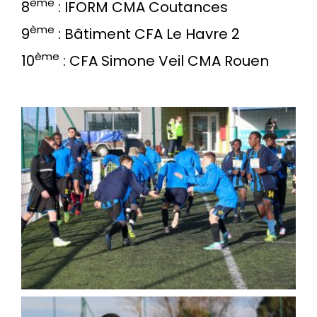
ème
8
: IFORM CMA Coutances
ème
9
: Bâtiment CFA Le Havre 2
ème
10
: CFA Simone Veil CMA Rouen