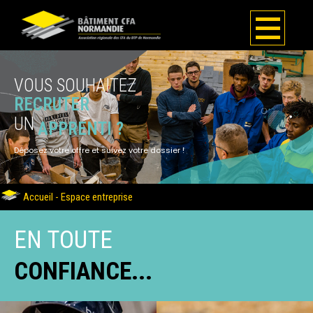
VOUS SOUHAITEZ
RECRUTER
UN
APPRENTI ?
Déposez votre offre et suivez votre dossier !
Accueil
-
Espace entreprise
EN TOUTE
CONFIANCE...