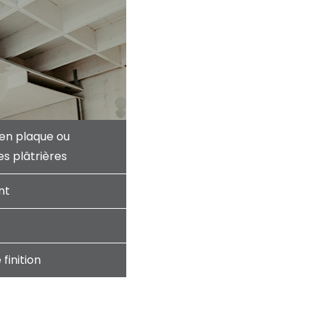
 en plaque ou
es plâtrières
nt
 finition