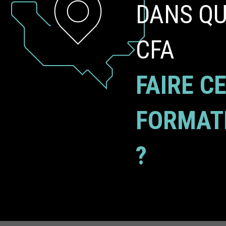
DANS Q
CFA
FAIRE C
FORMAT
?