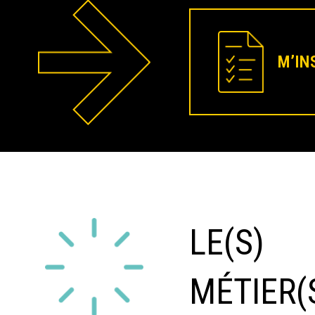
M’IN
LE(S)
MÉTIER(