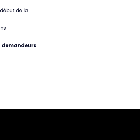
 début de la
ans
és, demandeurs