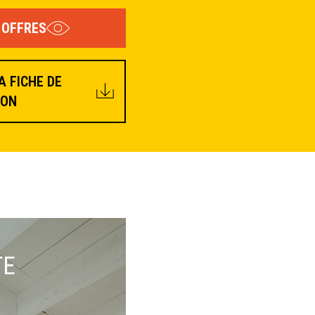
 OFFRES
 FICHE DE
ION
TE