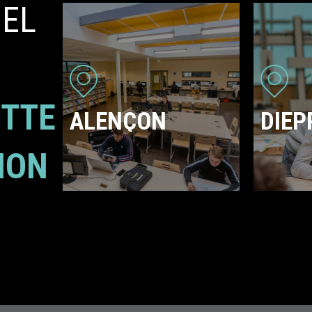
UEL
ETTE
ALENÇON
DIEP
ION