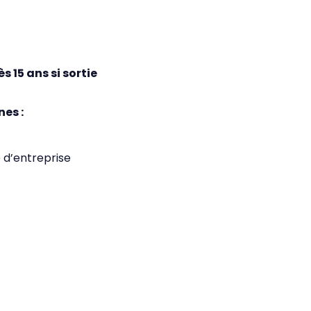
NTISSAGE :
s 15 ans si sortie
es :
 d’entreprise
MATION