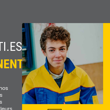
I.ES
NENT
nos
s
s
 leurs