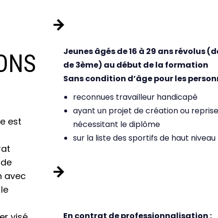
PAR LA VOIE DE L’APPRE
Jeunes âgés de 16 à 29 ans révolus (dè
ONS
de 3ème) au début de la formation
Sans condition d’âge pour les personn
reconnues travailleur handicapé
ayant un projet de création ou reprise
ve est
nécessitant le diplôme
sur la liste des sportifs de haut niveau
rat
 de
PAR LA VOIE DE LA FOR
n avec
CONTINUE :
le
En contrat de professionnalisation :
r visé.