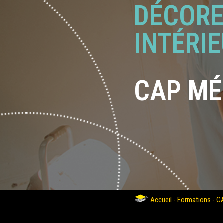
DÉCORE
INTÉRI
CAP
MÉ
Accueil
-
Formations
-
CA