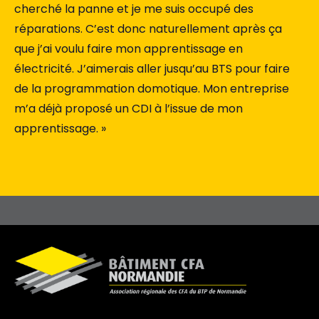
cherché la panne et je me suis occupé des
réparations. C’est donc naturellement après ça
que j’ai voulu faire mon apprentissage en
électricité. J’aimerais aller jusqu’au BTS pour faire
de la programmation domotique. Mon entreprise
m’a déjà proposé un CDI à l’issue de mon
apprentissage. »