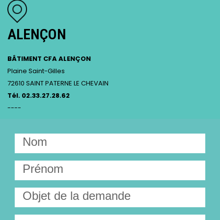
ALENÇON
BÂTIMENT CFA ALENÇON
Plaine Saint-Gilles
72610 SAINT PATERNE LE CHEVAIN
Tél. 02.33.27.28.62
----