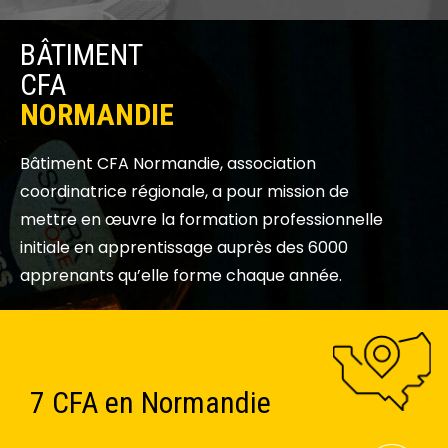
BÂTIMENT
CFA
NORMANDIE
Bâtiment CFA Normandie, association
coordinatrice régionale, a pour mission de
mettre en œuvre la formation professionnelle
initiale en apprentissage auprès des 6000
apprenants qu’elle forme chaque année.
Des formations en
Des formations en
Des formations en
6 pôles métiers
6 pôles métiers
6 pôles métiers
7 CFA en Normandie
Du CAP à BAC+5
7 CFA en Normandie
Du CAP à BAC+5
7 CFA en Normandie
Du CAP à BAC+5
alternance
alternance
alternance